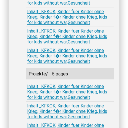
for kids without war,Gesundheit
Inhalt_KFKOK, Kinder fuer Kinder ohne
Krieg, Kinder f�r Kinder ohne Krieg, kids
for kids without war,Gesundheit
Inhalt_KFKOK, Kinder fuer Kinder ohne
Krieg, Kinder f�r Kinder ohne Krieg, kids
for kids without war,Gesundheit
Inhalt_KFKOK, Kinder fuer Kinder ohne
Krieg, Kinder f�r Kinder ohne Krieg, kids
for kids without war,Gesundheit
Projekte/
5 pages
Inhalt_KFKOK, Kinder fuer Kinder ohne
Krieg, Kinder f�r Kinder ohne Krieg, kids
for kids without war,Gesundheit
Inhalt_KFKOK, Kinder fuer Kinder ohne
Krieg, Kinder f�r Kinder ohne Krieg, kids
for kids without war,Gesundheit
Inhalt_KFKOK, Kinder fuer Kinder ohne