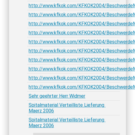
http://www.kfkok.com/KFKOK2004/BeschwerdeMae
http://www.kfkok.com/KFKOK2004/BeschwerdeM
http://www.kfkok.com/KFKOK2004/BeschwerdeM
http://www.kfkok.com/KFKOK2004/BeschwerdeMa
http://www.kfkok.com/KFKOK2004/BeschwerdeM
http://www.kfkok.com/KFKOK2004/BeschwerdeM
http://www.kfkok.com/KFKOK2004/BeschwerdeM
http://www.kfkok.com/KFKOK2004/BeschwerdeMa
http://www.kfkok.com/KFKOK2004/BeschwerdeMa
http://www.kfkok.com/KFKOK2004/Beschwerde
Sehr geehrter Herr Widmer
Spitalmaterial Verteilliste Lieferung
Maerz 2006
Spitalmaterial Verteilliste Lieferung
Maerz 2006