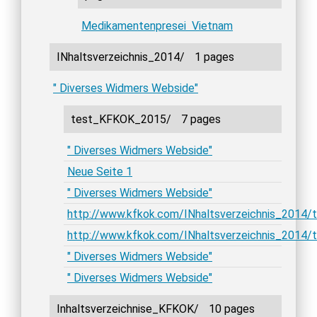
Medikamentenpresei Vietnam
INhaltsverzeichnis_2014/
1 pages
" Diverses Widmers Webside"
test_KFKOK_2015/
7 pages
" Diverses Widmers Webside"
Neue Seite 1
" Diverses Widmers Webside"
http://www.kfkok.com/INhaltsverzeichnis_201
http://www.kfkok.com/INhaltsverzeichnis_201
" Diverses Widmers Webside"
" Diverses Widmers Webside"
Inhaltsverzeichnise_KFKOK/
10 pages