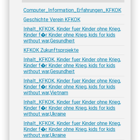
Computer_Information_Erfahrungen_KFKOK
Geschichte Verein KFKOK
Inhalt_KFKOK, Kinder fuer Kinder ohne Krieg,
Kinder f�r Kinder ohne Krieg, kids for kids
without war,Gesundheit
KFKOK Zukunftsprojekte
Inhalt_KFKOK, Kinder fuer Kinder ohne Krieg,
Kinder f�r Kinder ohne Krieg, kids for kids
without war,Gesundheit
Inhalt_KFKOK, Kinder fuer Kinder ohne Krieg,
Kinder f�r Kinder ohne Krieg, kids for kids
without war,Vietnam
Inhalt_KFKOK, Kinder fuer Kinder ohne Krieg,
Kinder f�r Kinder ohne Krieg, kids for kids
without war,Ukraine
Inhalt_KFKOK, Kinder fuer Kinder ohne Krieg,
Kinder f�r Kinder ohne Krieg, kids for kids
without war,Ukraine