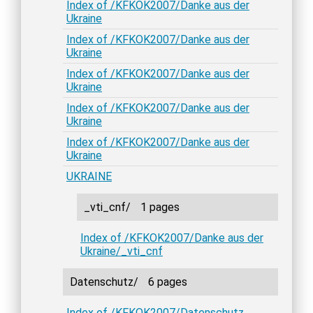
Index of /KFKOK2007/Danke aus der
Ukraine
Index of /KFKOK2007/Danke aus der
Ukraine
Index of /KFKOK2007/Danke aus der
Ukraine
Index of /KFKOK2007/Danke aus der
Ukraine
Index of /KFKOK2007/Danke aus der
Ukraine
UKRAINE
_vti_cnf/
1 pages
Index of /KFKOK2007/Danke aus der
Ukraine/_vti_cnf
Datenschutz/
6 pages
Index of /KFKOK2007/Datenschutz