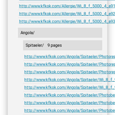
http://www.kfkok.com/Allergie/Wi_8_f_5000_4_a9
http://www.kfkok.com/Allergie/Wi_8_f_5000_4_a9
http://www.kfkok.com/Allergie/Wi_8_f_5000_4_a9
Angola/
Spitaeler/
9 pages
http://www.kfkok.com/Angola/Spitaeler/Photor
http://www.kfkok.com/Angola/Spitaeler/Photor
http://www.kfkok.com/Angola/Spitaeler/Photor
http://www.kfkok.com/Angola/Spitaeler/Wi_8_f
http://www.kfkok.com/Angola/Spitaeler/Wi_8_f_
http://www.kfkok.com/Angola/Spitaeler/Photobe
http://www.kfkok.com/Angola/Spitaeler/Photobe
http://www.kfkok.com/Angola/Spitaeler/Photobe