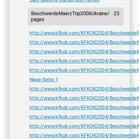
BeschwerdeMaerzTrip2006Ukraine/
25
pages
http://www.kfkok.com/KFKOK2004/BeschwerdeMa
http://www.kfkok.com/KFKOK2004/BeschwerdeM
http://www.kfkok.com/KFKOK2004/BeschwerdeMa
http://www.kfkok.com/KFKOK2004/BeschwerdeMa
http://www.kfkok.com/KFKOK2004/BeschwerdeMa
Neue Seite 1
http://www.kfkok.com/KFKOK2004/BeschwerdeMa
http://www.kfkok.com/KFKOK2004/BeschwerdeMaer
http://www.kfkok.com/KFKOK2004/BeschwerdeMaer
http://www.kfkok.com/KFKOK2004/BeschwerdeMa
http://www.kfkok.com/KFKOK2004/BeschwerdeM
http://www.kfkok.com/KFKOK2004/BeschwerdeMa