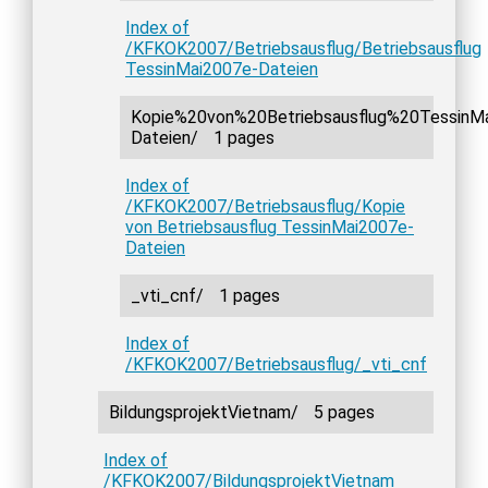
Index of
/KFKOK2007/Betriebsausflug/Betriebsausflug
TessinMai2007e-Dateien
Kopie%20von%20Betriebsausflug%20TessinM
Dateien/
1 pages
Index of
/KFKOK2007/Betriebsausflug/Kopie
von Betriebsausflug TessinMai2007e-
Dateien
_vti_cnf/
1 pages
Index of
/KFKOK2007/Betriebsausflug/_vti_cnf
BildungsprojektVietnam/
5 pages
Index of
/KFKOK2007/BildungsprojektVietnam