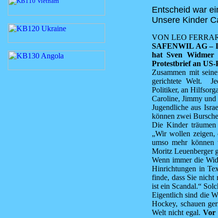
Entscheid war ei
Unsere Kinder C
VON LEO FERRA
SAFENWIL AG – Die 
hat Sven Widmer (1
Protestbrief an US-
Zusammen mit seine
gerichtete Welt. J
Politiker, an Hilfsor
Caroline, Jimmy und 
Jugendliche aus Isra
können zwei Bursche
Die Kinder träumen 
„Wir wollen zeigen,
umso mehr können w
Moritz Leuenberger ge
Wenn immer die Widm
Hinrichtungen in Tex
finde, dass Sie nich
ist ein Scandal.“ Sol
Eigentlich sind die 
Hockey, schauen gern
Welt nicht egal.
Vor 